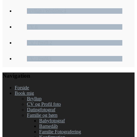
Bryllup / Wedding 4
CV 6
CV / Profil 2
CV / Profil 1
Navigation
Forside
Book mig
Bryllup
CV og Profil foto
Datingfotograf
Familie og børn
Babyfotograf
Barnedåb
Familie Fotografering