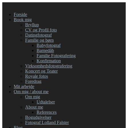
Forside
Book mig
Bryllup
CV og Profil foto
Datingfotograf
Familie og børn
Babyfotograf
Barnedåb
Familie Fotografering
Konfirmation
Virksomhedsfotografering
Koncert og Teater
Royale fotos
Foredrag
Mit arbejde
Om mig / about me
Om mig
Udtalelser
About me
References
Bogudgivelser
Fotograf Lolland Falster
Blog