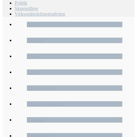
Politik
Skuespillere
Virksomhedsfotografering
Royal
Musik 4
Musik 3
Teater
Rådhusbryllup
Bryllup / Wedding 1
Foredrag
Babyfotograf