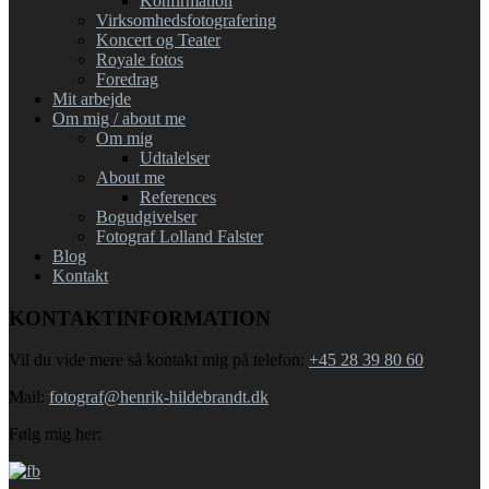
Konfirmation
Virksomhedsfotografering
Koncert og Teater
Royale fotos
Foredrag
Mit arbejde
Om mig / about me
Om mig
Udtalelser
About me
References
Bogudgivelser
Fotograf Lolland Falster
Blog
Kontakt
KONTAKTINFORMATION
Vil du vide mere så kontakt mig på telefon:
+45 28 39 80 60
Mail:
fotograf@henrik-hildebrandt.dk
Følg mig her: