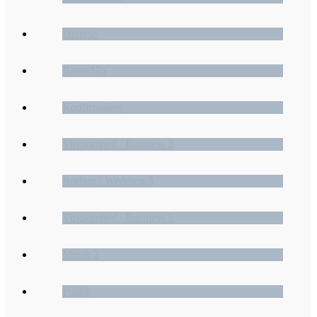
Diverse
Barnedåb
Konfirmation
Virksomhed / Business 2
Bryllup / Wedding 5
Virksomhed / Business 3
Musik 2
Politik