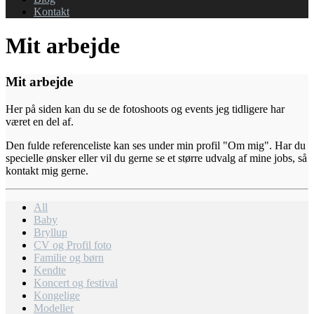
Kontakt
Mit arbejde
Mit arbejde
Her på siden kan du se de fotoshoots og events jeg tidligere har
været en del af.
Den fulde referenceliste kan ses under min profil "Om mig". Har du
specielle ønsker eller vil du gerne se et større udvalg af mine jobs, så
kontakt mig gerne.
All
Baby
Bryllup
CV og Profil foto
Familie og børn
Kendte
Koncert og festival
Kongelige
Modeller