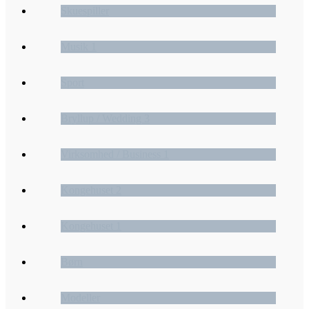
Skuespiller
Musik 1
Sport
Bryllup / Wedding 3
Virksomhed / Business 1
Kongehuset 2
Kongehuset 1
Børn
Modeller