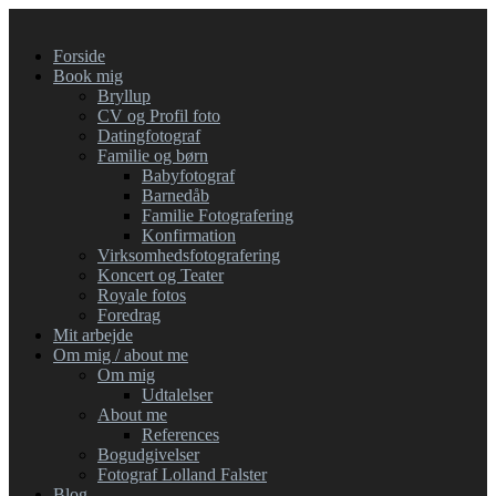
Forside
Book mig
Bryllup
CV og Profil foto
Datingfotograf
Familie og børn
Babyfotograf
Barnedåb
Familie Fotografering
Konfirmation
Virksomhedsfotografering
Koncert og Teater
Royale fotos
Foredrag
Mit arbejde
Om mig / about me
Om mig
Udtalelser
About me
References
Bogudgivelser
Fotograf Lolland Falster
Blog