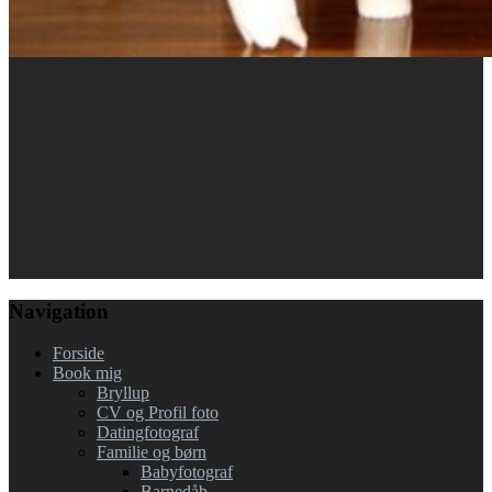
Navigation
Forside
Book mig
Bryllup
CV og Profil foto
Datingfotograf
Familie og børn
Babyfotograf
Barnedåb