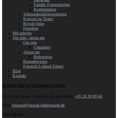
Familie Fotografering
Konfirmation
Virksomhedsfotografering
Koncert og Teater
Royale fotos
Foredrag
Mit arbejde
Om mig / about me
Om mig
Udtalelser
About me
References
Bogudgivelser
Fotograf Lolland Falster
Blog
Kontakt
KONTAKTINFORMATION
Vil du vide mere så kontakt mig på telefon:
+45 28 39 80 60
Mail:
fotograf@henrik-hildebrandt.dk
Følg mig her: