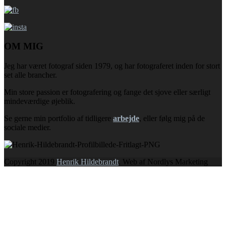
OM MIG
Jeg har været fotograf siden 1979, og har fotograferet inden for stort
set alle brancher.
Min store passion er fotografering og fange det sjove eller særligt
mindeværdige øjeblik.
Se gerne min portfolio af tidligere
arbejde
, eller følg mig på de
sociale medier.
Copyright 2019
Henrik Hildebrandt
. Web af Nordlys Marketing